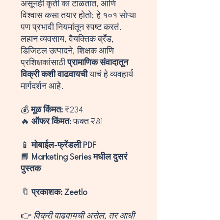
असूनही कृती का टाळतात, आणि
विश्वास कसा तयार होतो; हे १०१ सोप्या
पण प्रभावी नियमांतून स्पष्ट करतं.
लहान व्यवसाय, वैयक्तिक ब्रँड,
डिजिटल उत्पादने, शिक्षक आणि
प्रशिक्षकांसाठी
प्रामाणिक संवादातून
विक्री कशी वाढवायची
याचं हे व्यवहार्य
मार्गदर्शन आहे.
💰
मूळ किंमत:
₹234
🔥
ऑफर किंमत:
फक्त ₹81
📱
मोबाईल-फ्रेंडली PDF
📘
Marketing Series मधील दुसरं
पुस्तक
🔖
प्रकाशक: Zeetlo
👉
विक्री वाढवायची असेल, तर आधी