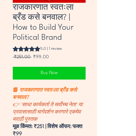
राजकारणात स्वतःला
ब्रँड कसे बनवाल? |
How to Build Your
Political Brand
Rating is 5.0 out of five stars based on 1 review
5.0 | 1 review
Regular
Sale
 ₹251.00 
₹99.00
Price
Price
Buy Now
📘
राजकारणात स्वतःला ब्रँड कसे
बनवाल?
👉 'साधा कार्यकर्ता ते सर्वोच्च नेता' या
प्रवासासाठी मार्गदर्शन करणारे एकमेव
मराठी पुस्तक
मूळ किंमत: ₹251 | विशेष ऑफर: फक्त
₹99