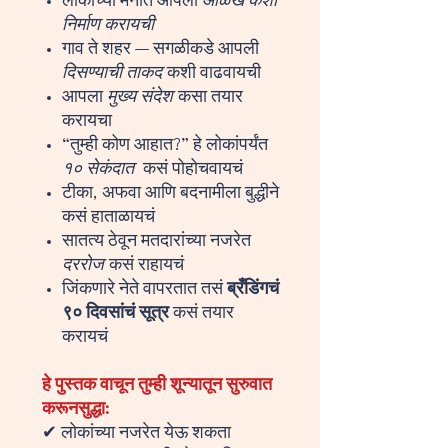
लोकांच्या मनात आपली
ओळख कशी
निर्माण करायची
गाव ते शहर — सगळीकडे आपली
दिसण्याची ताकद
कशी वाढवायची
आपला
मुख्य संदेश
कसा तयार
करायचा
“तुम्ही कोण आहात?” हे लोकांपर्यंत
१० सेकंदात
कसं पोहोचवायचं
टीका, अफवा आणि बदनामीला बुद्धीने
कसं हाताळायचं
सातत्य ठेवून मतदारांच्या नजरेत
दररोज
कसं राहायचं
जिंकणारे नेते वापरतात तसं
ब्रँडिंगचं
९० दिवसांचं सूत्र
कसं तयार
करायचं
हे पुस्तक वाचून तुम्ही शून्यातून सुरुवात
करूनसुद्धा:
✔ लोकांच्या नजरेत येऊ शकता