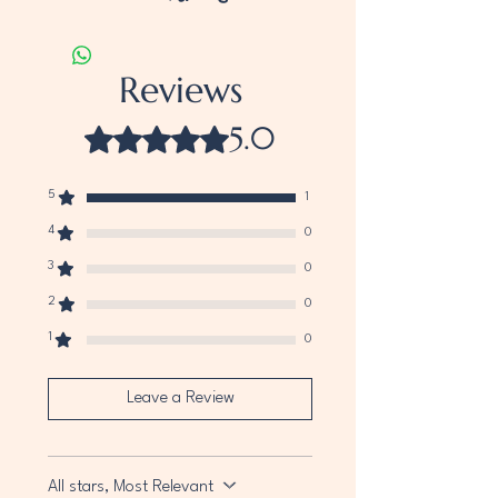
Reviews
5.0
Rated 5 out of 5 stars.
5
1
4
0
3
0
2
0
1
0
Leave a Review
All stars, Most Relevant