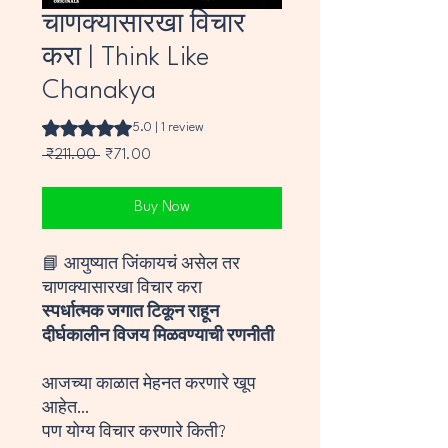
चाणक्यासारखा विचार
करा | Think Like
Chanakya
Rating is 5.0 out of five stars based on 1 review
5.0 | 1 review
Regular
Sale
 ₹211.00 
₹71.00
Price
Price
Buy Now
📘 आयुष्यात जिंकायचं असेल तर
चाणक्यासारखा विचार करा
स्पर्धात्मक जगात टिकून राहून
दीर्घकालीन विजय मिळवण्याची रणनीती
आजच्या काळात मेहनत करणारे खूप
आहेत…
पण योग्य विचार करणारे किती?