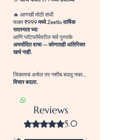
🎯
आज फक्त ₹71 मध्ये उपलब्ध
🔥 आणखी मोठी संधी
फक्त
₹999 मध्ये Zeetlo वार्षिक
सदस्यता घ्या
आणि प्लॅटफॉर्मवरील सर्व पुस्तके
अमर्यादित वाचा — कोणताही अतिरिक्त
खर्च नाही.
जिंकायचं असेल तर नशीब बदलू नका…
विचार बदला.
Reviews
5.0
Rated 5 out of 5 stars.
5