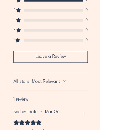
1
4
0
3
0
2
0
1
0
Leave a Review
All stars, Most Relevant
1 review
Sachin Idate
•
Mar 06
Rated 5 out of 5 stars.
Great book