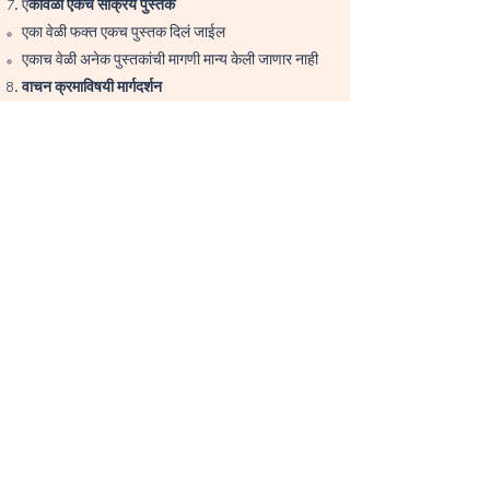
ए
कावेळी एकच सक्रिय पुस्तक
एका वेळी फक्त एकच पुस्तक दिलं जाईल
एकाच वेळी अनेक पुस्तकांची मागणी मान्य केली जाणार नाही
वाचन क्रमाविषयी मार्गदर्शन
तुमच्या हितासाठी Zeetlo टीम वाचनाचा योग्य क्रम सुचवू
शकते
अंतिम निर्णय हा तुमच्या वाचनाच्या फायद्यासाठी घेतला जाईल
नो रिफंड पॉलिसी
एकदा पुस्तक दिल्यानंतर रिफंड दिला जाणार नाही
हा वाचनाची सवय लावणारा प्लॅटफॉर्म आहे, तात्काळ खरेदीचा
नाही
सिस्टमचा सन्मान आवश्यक
नियम मोडण्याचा, सिस्टमला बायपास करण्याचा किंवा गैरवापर
करण्याचा प्रयत्न केल्यास
सदस्यत्व निलंबित केलं जाईल
✅ हा क्लब कोणासाठी आहे?
शिस्त आणि सातत्य हवं असलेल्यांसाठी
अर्धवट नव्हे तर पूर्ण वाचन करणाऱ्यांसाठी